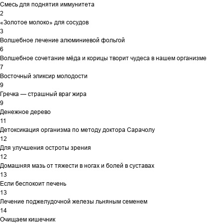
Смесь для поднятия иммунитета
2
«Золотое молоко» для сосудов
3
Волшебное лечение алюминиевой фольгой
6
Волшебное сочетание мёда и корицы творит чудеса в нашем организме
7
Восточный эликсир молодости
9
Гречка — страшный враг жира
9
Денежное дерево
11
Детоксикация организма по методу доктора Сарачолу
12
Для улучшения остроты зрения
12
Домашняя мазь от тяжести в ногах и болей в суставах
13
Если беспокоит печень
13
Лечение поджелудочной железы льняным семенем
14
Очищаем кишечник