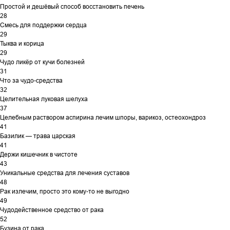
Простой и дешёвый способ восстановить печень
28
Смесь для поддержки сердца
29
Тыква и корица
29
Чудо ликёр от кучи болезней
31
Что за чудо-средства
32
Целительная луковая шелуха
37
Целебным раствором аспирина лечим шпоры, варикоз, остеохондроз
41
Базилик — трава царская
41
Держи кишечник в чистоте
43
Уникальные средства для лечения суставов
48
Рак излечим, просто это кому-то не выгодно
49
Чудодейственное средство от рака
52
Бузина от рака