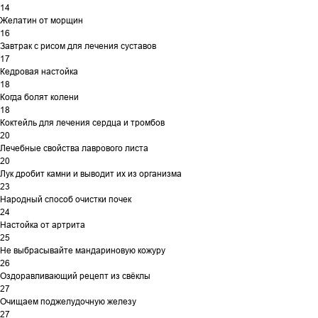
14
Желатин от морщин
16
Завтрак с рисом для лечения суставов
17
Кедровая настойка
18
Когда болят колени
18
Коктейль для лечения сердца и тромбов
20
Лечебные свойства лаврового листа
20
Лук дробит камни и выводит их из организма
23
Народный способ очистки почек
24
Настойка от артрита
25
Не выбрасывайте мандариновую кожуру
26
Оздоравливающий рецепт из свёклы
27
Очищаем поджелудочную железу
27