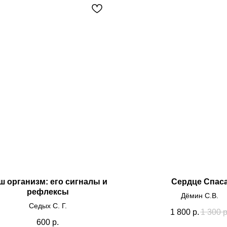
ш организм: его сигналы и
Сердце Спас
рефлексы
Дёмин С.В.
Седых С. Г.
1 800
р.
1 300
р
600
р.