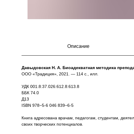
Описание
Давыдовская Н. А. Биоадекватная методика препод
ООО «Традиция», 2021. — 114 с., илл.
УДК 001.8:37.026:612.8:613.8
ББК 74.0
Д13
ISBN 978−5-6 046 839−6-5
Книга адресована врачам, педагогам, студентам, деяте
своих творческих потенциалов.