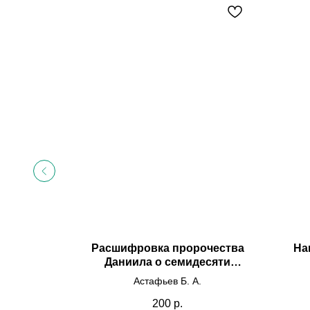
ие
Расшифровка пророчества
На
ение,
Даниила о семидесяти
ормация
седминах
 Е.В.
Астафьев Б. А.
200
р.