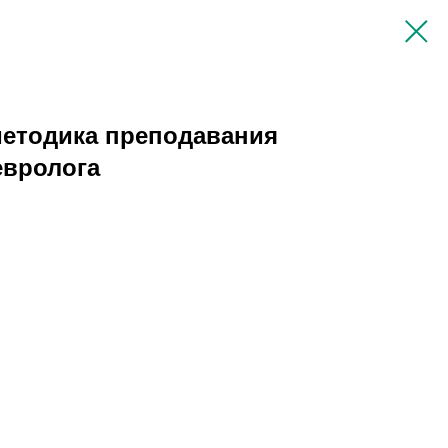
методика преподавания
евролога