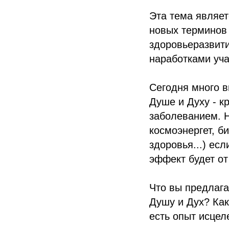
Эта тема являе
новых терминов
здоровьеразвит
наработками уча
Сегодня много в
Душе и Духу - к
заболеванием. Н
космоэнергет, б
здоровья...) ес
эффект будет от
Что вы предлага
Душу и Дух? Как
есть опыт исцел