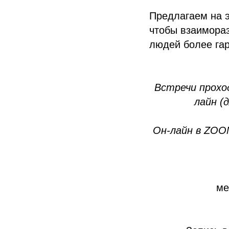
Предлагаем на э
чтобы взаимораз
людей более га
Встречи прохо
лайн (
Он-лайн в ZOOM
ме