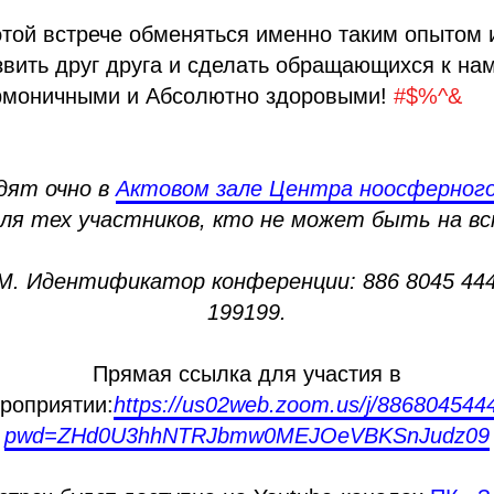
той встрече обменяться именно таким опытом 
вить друг друга и сделать обращающихся к на
рмоничными и Абсолютно здоровыми!
#$%^&
дят очно в
Актовом зале Центра ноосферного
для тех участников, кто не может быть на вс
. Идентификатор конференции: 886 8045 444
199199.
Прямая ссылка для участия в
роприятии:
https://us02web.zoom.us/j/886804544
pwd=ZHd0U3hhNTRJbmw0MEJOeVBKSnJudz09