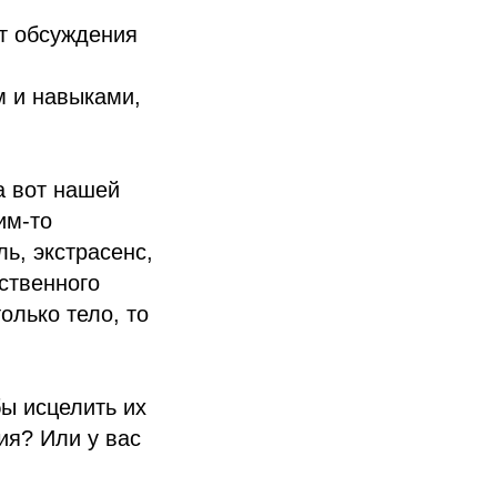
от обсуждения
м и навыками,
а вот нашей
им-то
ль, экстрасенс,
ственного
олько тело, то
ы исцелить их
ия? Или у вас