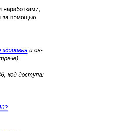
и наработками,
м за помощью
 здоровья
и он-
трече).
6, код доступа:
46?