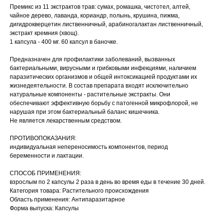
Премикс из 11 экстрактов трав: сумах, ромашка, чистотел, алтей,
чайное дерево, лаванда, кориандр, полынь, крушина, пижма,
дигидрокверцетин лиственничный, арабиногалактан лиственничный,
экстракт кремния (хвощ).
1 капсула - 400 мг. 60 капсул в баночке.
Предназначен для профилактики заболеваний, вызванных
бактериальными, вирусными и грибковыми инфекциями, наличием
паразитических организмов и общей интоксикацией продуктами их
жизнедеятельности. В состав препарата входят исключительно
натуральные компоненты - растительные экстракты. Они
обеспечивают эффективную борьбу с патогенной микрофлорой, не
нарушая при этом бактериальный баланс кишечника.
Не является лекарственным средством.
ПРОТИВОПОКАЗАНИЯ:
индивидуальная непереносимость компонентов, период
беременности и лактации.
СПОСОБ ПРИМЕНЕНИЯ:
взрослым по 2 капсулы 2 раза в день во время еды в течение 30 дней.
Категория товара: Растительного происхождения
Область применения: Антипаразитарное
Форма выпуска: Капсулы