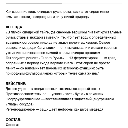
Как весенние воды очищают русло реки, так и этот сироп мягко
омывает почки, возвращая им силу живой природы.
ЛЕГЕНДА
«В глухой сибирской тайге, где снежные вершины питают хрустальные
ручьи, старые знахари заметили: те, кто пьёт воду с определённых
травяных островков, никогда не знают почечных хворей. Секрет
раскрыли медведи-багульники — они выкапывали и жевали коренья
у этих источников после зимней спячки, очищая организм.
Так родился рецепт «Талого Ручья» — 13 ферментированных трав,
собранных в период схода первого снега. Этот сироп не просто
лечит — он напоминает почкам их истинную функцию: быть
природным фильтром, через который течёт сама жизнь."
ДЕЙСТВИЕ:
Детокс-удар — выводит песок и токсины как горный поток.
Противовоспалительное — успокаивает «бурю» в лоханках.
Сосудоукрепляющее — восстанавливает эндотелий (внутреннюю
«гладь» сосудов).
Регенерационное — защищает нефроны как шуба медведя.
СОСТАВ:
Основа: