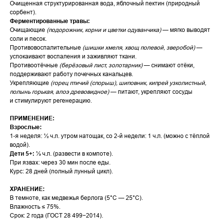
Очищенная структурированная вода, яблочный пектин (природный
сорбент).
Ферментированные травы:
Очищающие
(подорожник, корни и цветки одуванчика)
— мягко выводят
соли и песок.
Противовоспалительные
(шишки хмеля, хвощ полевой, зверобой)
—
успокаивают воспаления и заживляют ткани.
Противоотёчные
(берёзовый лист, золотарник)
— снимают отёки,
поддерживают работу почечных канальцев.
Укрепляющие
(горец птичий (спорыш), шиповник, кипрей узколистный,
полынь горькая, алоэ древовидное)
— питают, укрепляют сосуды
и стимулируют регенерацию.
ПРИМЕНЕНИЕ:
Взрослые:
1-я неделя: ½ ч.л. утром натощак, со 2-й недели: 1 ч.л. (можно с тёплой
водой).
Дети 5+:
⅓ ч.л. (развести в компоте).
При язвах: через 30 мин после еды.
Курс: 28 дней (полный лунный цикл).
ХРАНЕНИЕ:
В темноте, как медвежья берлога (5°C — 25°C).
Влажность ≤ 75%.
Срок: 2 года (ГОСТ 28 499−2014).