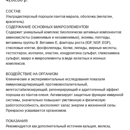
СОСТАВ:
Ультрадисперсный порошок пантов марала, оболочка (желатин,
краситель).
СОДЕРЖАНИЕ ОСНОВНЫХ МИКРОЭЛЕМЕНТОВ!
Содержит уникальный комплекс биологически активных компонентов:
аминокислоты (заменимые и незаменимые), энзимы, пептиды,
витамины группы В. Витамин Е, факторы роста (IGF, NGF, EGF),
стволовые клетки, фосфолипиды, белки, липиды, жирные кислоты,
тестостерон, коллаген, эластин, хондроитина сульфат, глюкозамина
сульфат, макро и микроэлементы в виде хелатных и ионных
комплексов.
ВОЗДЕЙСТВИЕ НА ОРГАНИЗМ:
Клинические и экспериментальные исследования показали
иммуномодулирующий, противовоспалительный,
вегетостабилизирующий, регенерирующий и адаптогенный эффект
порошка из пáнтов оленя. Активизирует защитные функции иммунной
системы, значительно повышает умственную и физическую
работоспособность, восполняет запас энергии и жизненной силы.
Прекрасно усваивается организмом.
ПОКАЗАНИЯ:
Рекомендуется как дополнительный источник кальция, железа,