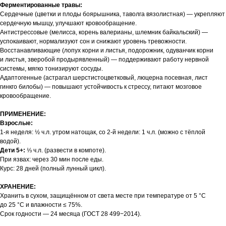
Ферментированные травы:
Сердечные (цветки и плоды боярышника, таволга вязолистная) — укрепляют
сердечную мышцу, улучшают кровообращение.
Антистрессовые (мелисса, корень валерианы, шлемник байкальский) —
успокаивают, нормализуют сон и снижают уровень тревожности.
Восстанавливающие (лопух корни и листья, подорожник, одуванчик корни
и листья, зверобой продырявленный) — поддерживают работу нервной
системы, мягко тонизируют сосуды.
Адаптогенные (астрагал шерстистоцветковый, люцерна посевная, лист
гинкго билобы) — повышают устойчивость к стрессу, питают мозговое
кровообращение.
ПРИМЕНЕНИЕ:
Взрослые:
1-я неделя: ½ ч.л. утром натощак, со 2-й недели: 1 ч.л. (можно с тёплой
водой).
Дети 5+:
⅓ ч.л. (развести в компоте).
При язвах: через 30 мин после еды.
Курс: 28 дней (полный лунный цикл).
ХРАНЕНИЕ:
Хранить в сухом, защищённом от света месте при температуре от 5 °C
до 25 °C и влажности ≤ 75%.
Срок годности — 24 месяца (ГОСТ 28 499−2014).