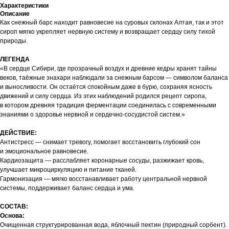
Характеристики
Описание
Как снежный барс находит равновесие на суровых склонах Алтая, так и этот
сироп мягко укрепляет нервную систему и возвращает сердцу силу тихой
природы.
ЛЕГЕНДА
«В сердце Сибири, где прозрачный воздух и древние кедры хранят тайны
веков, таёжные знахари наблюдали за снежным барсом — символом баланса
и выносливости. Он остаётся спокойным даже в бурю, сохраняя ясность
движений и силу сердца. Из этих наблюдений родился рецепт сиропа,
в котором древняя традиция ферментации соединилась с современными
знаниями о здоровье нервной и сердечно-сосудистой систем.»
ДЕЙСТВИЕ:
Антистресс — снимает тревогу, помогает восстановить глубокий сон
и эмоциональное равновесие.
Кардиозащита — расслабляет коронарные сосуды, разжижает кровь,
улучшает микроциркуляцию и питание тканей.
Гармонизация — мягко восстанавливает работу центральной нервной
системы, поддерживает баланс сердца и ума.
СОСТАВ:
Основа:
Очищенная структурированная вода, яблочный пектин (природный сорбент).